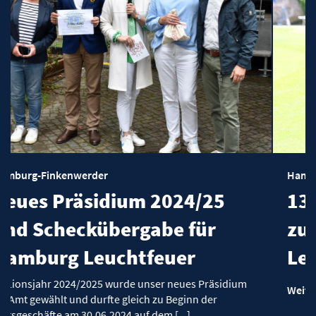
Hamburg-Finkenwerder
4/25
13. Benefiz Golfturnier
für
zugunsten Hamburg
r
Leuchtfeuer am 27.04.
ues Präsidium
Weiterlesen
inn der
.]