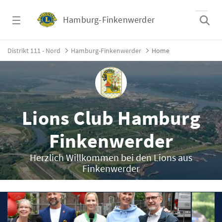
Zum Hauptinhalt springen
Hamburg-Finkenwerder
Home - Hamburg-Finkenwerder
Distrikt 111 - Nord
Hamburg-Finkenwerder
Home
Lions Club Hamburg
Finkenwerder
Herzlich Willkommen bei den Lions aus
Finkenwerder